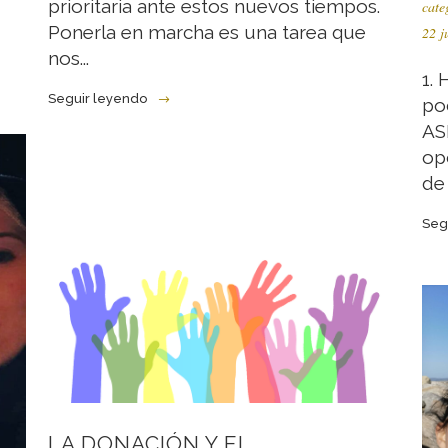
prioritaria ante estos nuevos tiempos.
cate
Ponerla en marcha es una tarea que
22 j
nos...
1.
Seguir leyendo
po
AS
op
de 
Seg
LA DONACIÓN Y EL