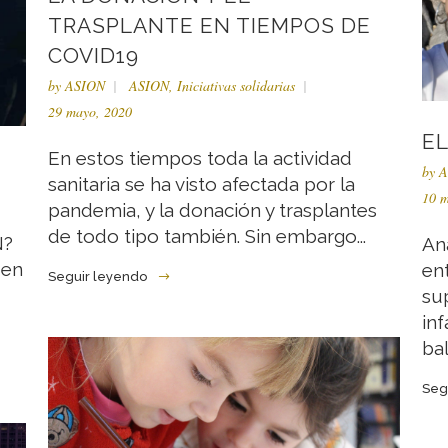
TRASPLANTE EN TIEMPOS DE
COVID19
by
ASION
ASION
,
Iniciativas solidarias
29 mayo, 2020
E
En estos tiempos toda la actividad
by
A
sanitaria se ha visto afectada por la
10 m
pandemia, y la donación y trasplantes
de todo tipo también. Sin embargo...
N?
An
 en
ent
Seguir leyendo
su
in
bal
Seg