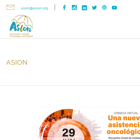
asion@asion.org
ASION