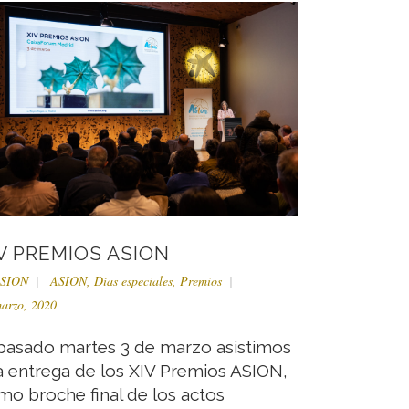
V PREMIOS ASION
SION
ASION
,
Días especiales
,
Premios
arzo, 2020
 pasado martes 3 de marzo asistimos
la entrega de los XIV Premios ASION,
mo broche final de los actos