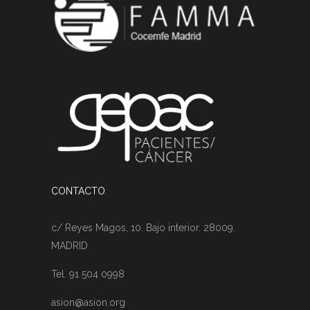
CONTACTO
c/ Reyes Magos, 10. Bajo interior. 28009.
MADRID
Tel. 91 504 0998
asion@asion.org