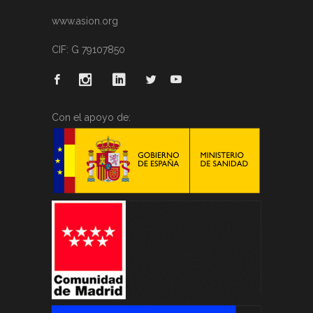
www.asion.org
CIF: G 79107850
Con el apoyo de: