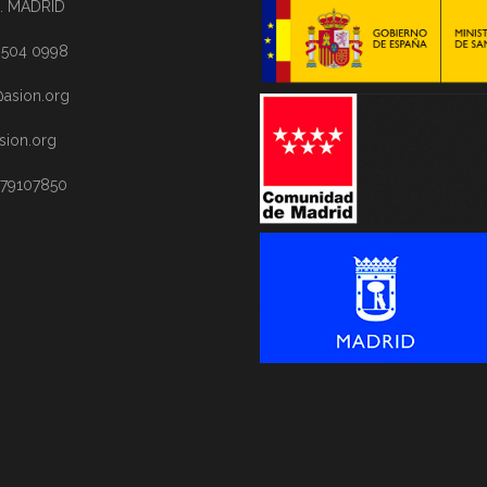
. MADRID
1 504 0998
asion.org
sion.org
 79107850