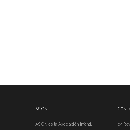
ASION
CONT
ASION es la Asociación Infantil
c/ Rey