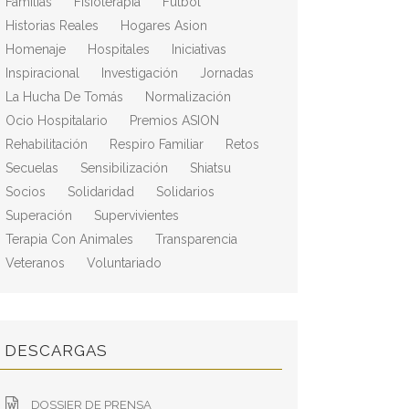
Familias
Fisioterapia
Fútbol
Historias Reales
Hogares Asion
Homenaje
Hospitales
Iniciativas
Inspiracional
Investigación
Jornadas
La Hucha De Tomás
Normalización
Ocio Hospitalario
Premios ASION
Rehabilitación
Respiro Familiar
Retos
Secuelas
Sensibilización
Shiatsu
Socios
Solidaridad
Solidarios
Superación
Supervivientes
Terapia Con Animales
Transparencia
Veteranos
Voluntariado
DESCARGAS
DOSSIER DE PRENSA