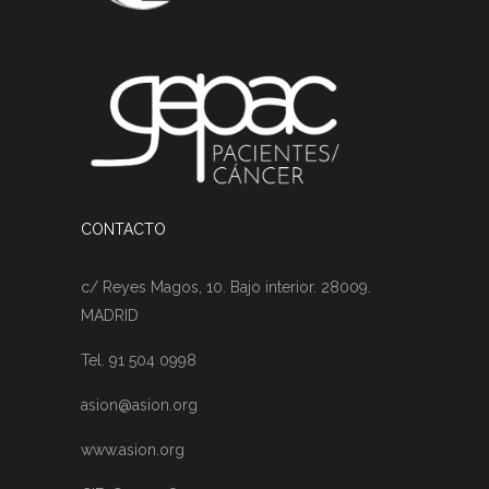
CONTACTO
c/ Reyes Magos, 10. Bajo interior. 28009.
MADRID
Tel. 91 504 0998
asion@asion.org
www.asion.org