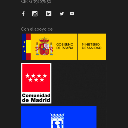
CIF: G 79107850
Con el apoyo de: