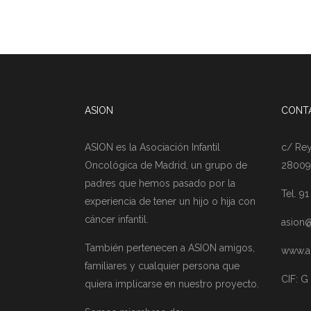
ASION
CONT
ASION es la Asociación Infantil
c/ Rey
Oncológica de Madrid, un grupo de
28009
padres que hemos pasado por la
Tel. 9
experiencia de tener un hijo o hija con
cáncer infantil.
asion@
También pertenecen a ASION amigos,
www.a
familiares y cualquier persona que
CIF: G
quiera implicarse en nuestro proyecto.