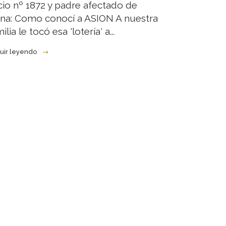
cio nº 1872 y padre afectado de
ana: Como conocí a ASION A nuestra
ilia le tocó esa 'lotería' a...
uir leyendo