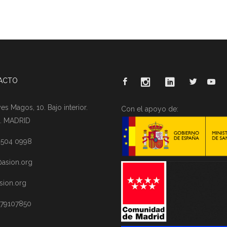
ACTO
es Magos, 10. Bajo interior.
Con el apoyo de:
. MADRID
1 504 0998
asion.org
sion.org
 79107850