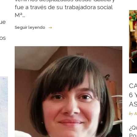
fue a través de su trabajadora social
Mª...
ue
Seguir leyendo
s
os
C
6 
AS
by
A
¿Q
Po