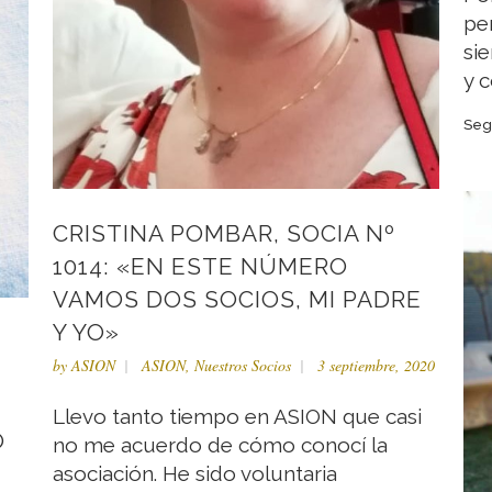
pe
si
y c
Seg
CRISTINA POMBAR, SOCIA Nº
1014: «EN ESTE NÚMERO
VAMOS DOS SOCIOS, MI PADRE
Y YO»
by
ASION
ASION
,
Nuestros Socios
3 septiembre, 2020
Llevo tanto tiempo en ASION que casi
O
no me acuerdo de cómo conocí la
asociación. He sido voluntaria