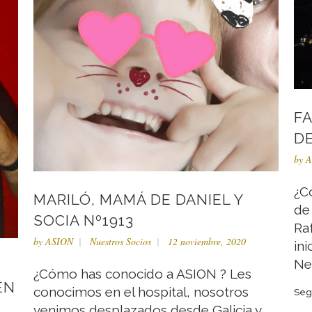
FA
DE
by
A
¿C
MARILÓ, MAMÁ DE DANIEL Y
de 
SOCIA Nº1913
Ra
by
ASION
Nuestros Socios
12 noviembre, 2020
ini
Ne
¿Cómo has conocido a ASION ? Les
EN
conocimos en el hospital, nosotros
Seg
venimos desplazados desde Galicia y