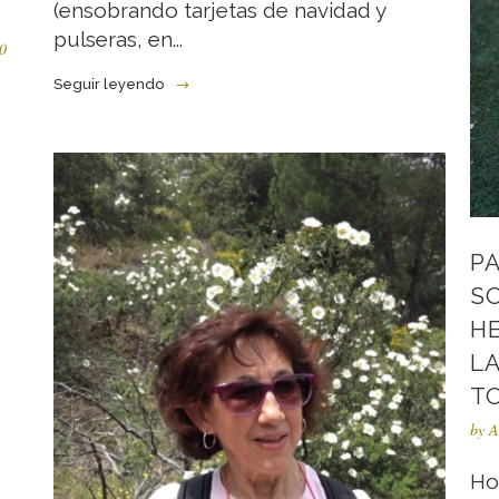
(ensobrando tarjetas de navidad y
pulseras, en...
0
Seguir leyendo
PA
SO
H
LA
TO
by
A
Ho