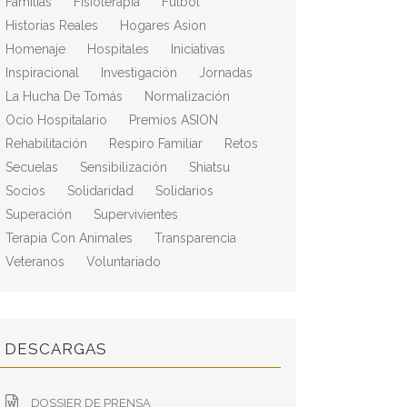
Familias
Fisioterapia
Fútbol
Historias Reales
Hogares Asion
Homenaje
Hospitales
Iniciativas
Inspiracional
Investigación
Jornadas
La Hucha De Tomás
Normalización
Ocio Hospitalario
Premios ASION
Rehabilitación
Respiro Familiar
Retos
Secuelas
Sensibilización
Shiatsu
Socios
Solidaridad
Solidarios
Superación
Supervivientes
Terapia Con Animales
Transparencia
Veteranos
Voluntariado
DESCARGAS
DOSSIER DE PRENSA