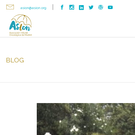
asion@asion.org
BLOG