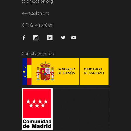
asion@asion.org
www.asion.org
CIF: G 79107850
Con el apoyo de: