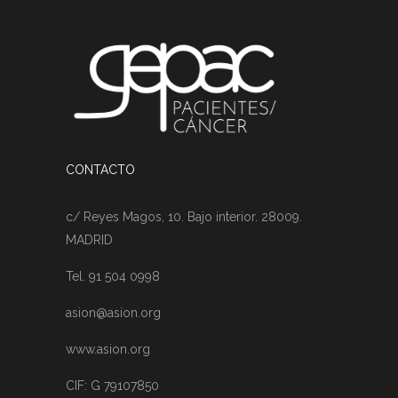
CONTACTO
c/ Reyes Magos, 10. Bajo interior. 28009.
MADRID
Tel. 91 504 0998
asion@asion.org
www.asion.org
CIF: G 79107850