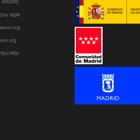
. MADRID
1 504 0998
asion.org
sion.org
 79107850