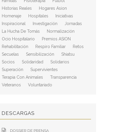
Familias
Fisioterapia
Fútbol
Historias Reales
Hogares Asion
Homenaje
Hospitales
Iniciativas
Inspiracional
Investigación
Jornadas
La Hucha De Tomás
Normalización
Ocio Hospitalario
Premios ASION
Rehabilitación
Respiro Familiar
Retos
Secuelas
Sensibilización
Shiatsu
Socios
Solidaridad
Solidarios
Superación
Supervivientes
Terapia Con Animales
Transparencia
Veteranos
Voluntariado
DESCARGAS
DOSSIER DE PRENSA