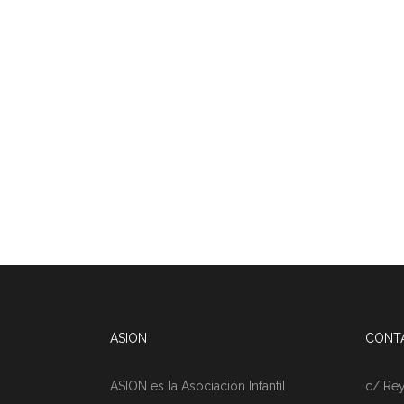
ASION
CONT
ASION es la Asociación Infantil
c/ Rey