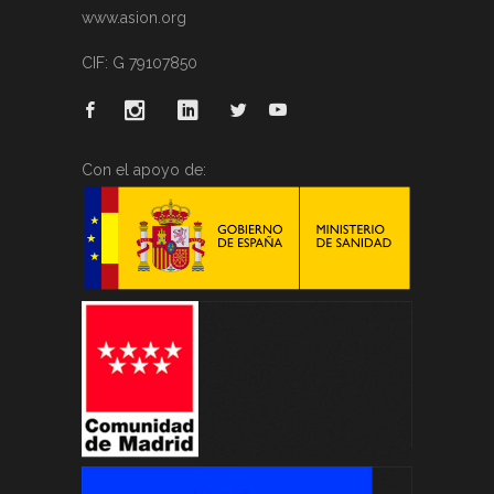
www.asion.org
CIF: G 79107850
Con el apoyo de: