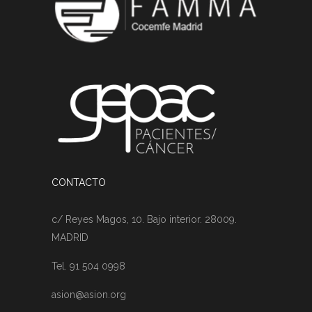
CONTACTO
c/ Reyes Magos, 10. Bajo interior. 28009.
MADRID
Tel. 91 504 0998
asion@asion.org