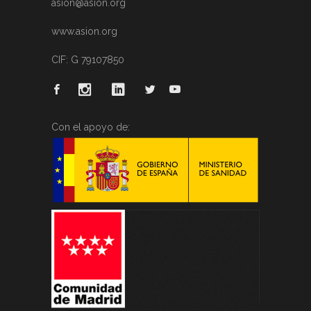
asion@asion.org
www.asion.org
CIF: G 79107850
Con el apoyo de: