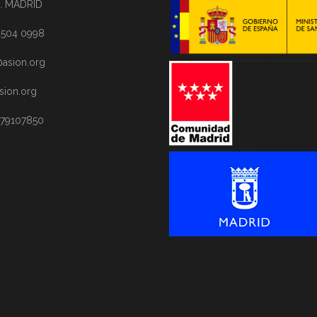
. MADRID
1 504 0998
asion.org
sion.org
 79107850