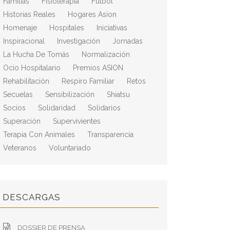
Familias
Fisioterapia
Fútbol
Historias Reales
Hogares Asion
Homenaje
Hospitales
Iniciativas
Inspiracional
Investigación
Jornadas
La Hucha De Tomás
Normalización
Ocio Hospitalario
Premios ASION
Rehabilitación
Respiro Familiar
Retos
Secuelas
Sensibilización
Shiatsu
Socios
Solidaridad
Solidarios
Superación
Supervivientes
Terapia Con Animales
Transparencia
Veteranos
Voluntariado
DESCARGAS
DOSSIER DE PRENSA