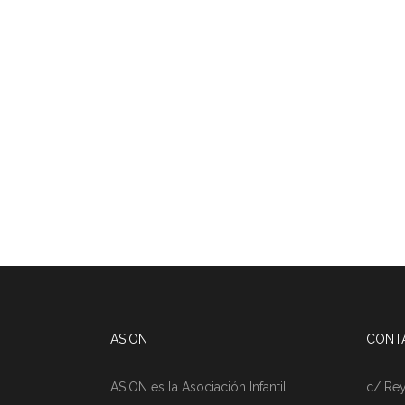
ASION
CONT
ASION es la Asociación Infantil
c/ Rey