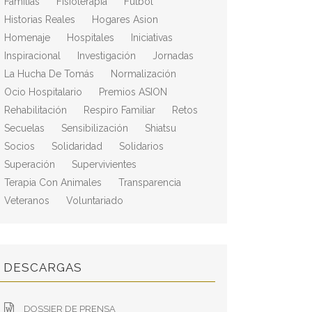
Familias
Fisioterapia
Fútbol
Historias Reales
Hogares Asion
Homenaje
Hospitales
Iniciativas
Inspiracional
Investigación
Jornadas
La Hucha De Tomás
Normalización
Ocio Hospitalario
Premios ASION
Rehabilitación
Respiro Familiar
Retos
Secuelas
Sensibilización
Shiatsu
Socios
Solidaridad
Solidarios
Superación
Supervivientes
Terapia Con Animales
Transparencia
Veteranos
Voluntariado
DESCARGAS
DOSSIER DE PRENSA