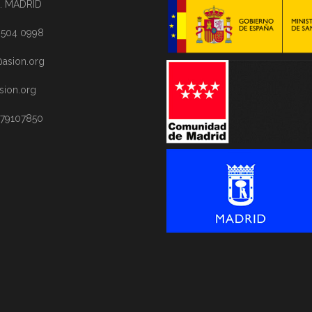
. MADRID
1 504 0998
asion.org
sion.org
 79107850