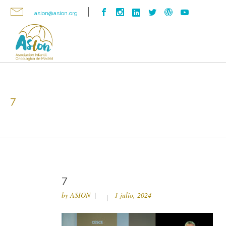
asion@asion.org
7
7
by
ASION
1 julio, 2024