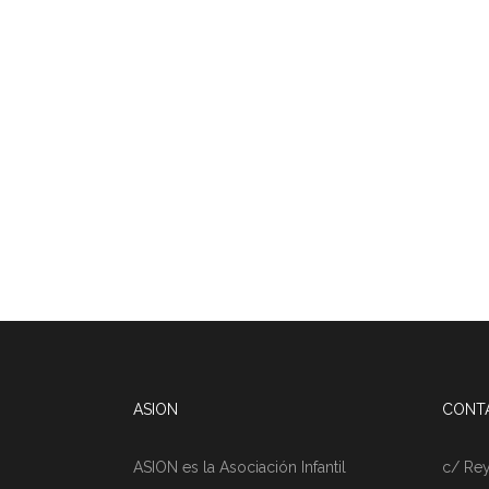
ASION
CONT
ASION es la Asociación Infantil
c/ Rey