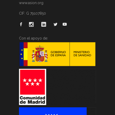
www.asion.org
CIF: G 79107850
Con el apoyo de: