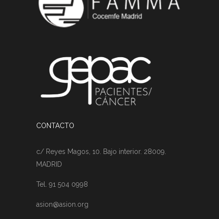
CONTACTO
c/ Reyes Magos, 10. Bajo interior. 28009.
MADRID
Tel. 91 504 0998
asion@asion.org