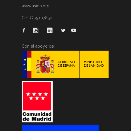
www.asion.org
CIF: G 79107850
Con el apoyo de: