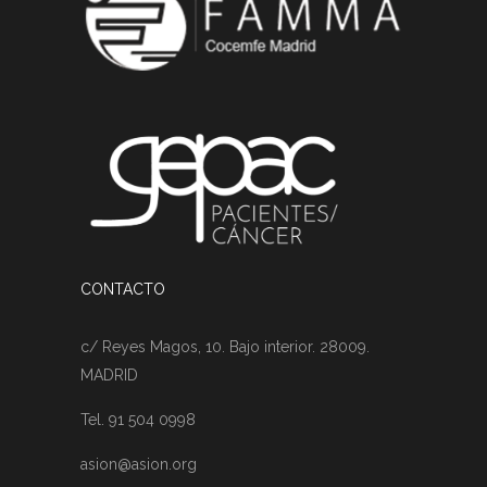
CONTACTO
c/ Reyes Magos, 10. Bajo interior. 28009.
MADRID
Tel. 91 504 0998
asion@asion.org