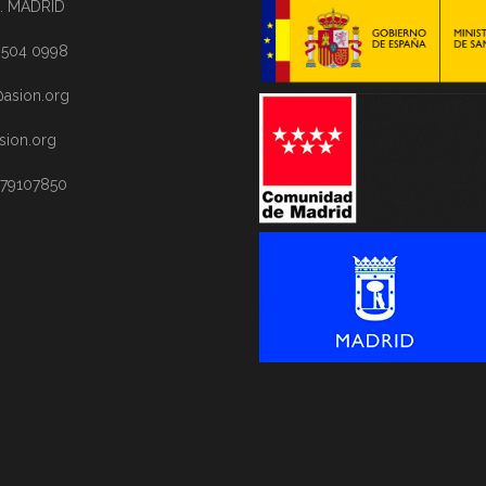
. MADRID
1 504 0998
asion.org
sion.org
 79107850