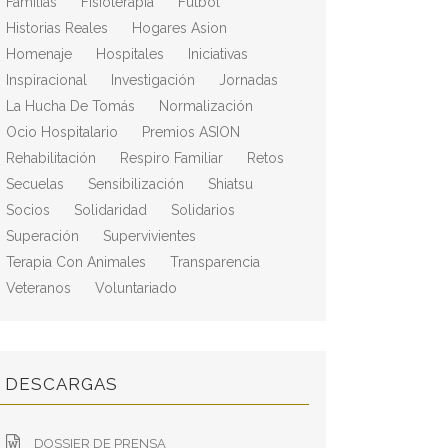
Familias
Fisioterapia
Fútbol
Historias Reales
Hogares Asion
Homenaje
Hospitales
Iniciativas
Inspiracional
Investigación
Jornadas
La Hucha De Tomás
Normalización
Ocio Hospitalario
Premios ASION
Rehabilitación
Respiro Familiar
Retos
Secuelas
Sensibilización
Shiatsu
Socios
Solidaridad
Solidarios
Superación
Supervivientes
Terapia Con Animales
Transparencia
Veteranos
Voluntariado
DESCARGAS
DOSSIER DE PRENSA