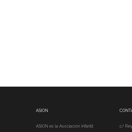
ASION
CONT
ASION es la Asociación Infantil
c/ Rey