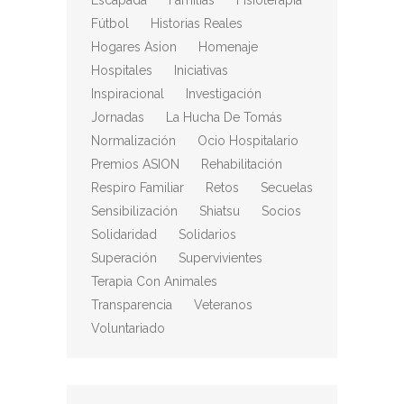
Escapada
Familias
Fisioterapia
Fútbol
Historias Reales
Hogares Asion
Homenaje
Hospitales
Iniciativas
Inspiracional
Investigación
Jornadas
La Hucha De Tomás
Normalización
Ocio Hospitalario
Premios ASION
Rehabilitación
Respiro Familiar
Retos
Secuelas
Sensibilización
Shiatsu
Socios
Solidaridad
Solidarios
Superación
Supervivientes
Terapia Con Animales
Transparencia
Veteranos
Voluntariado