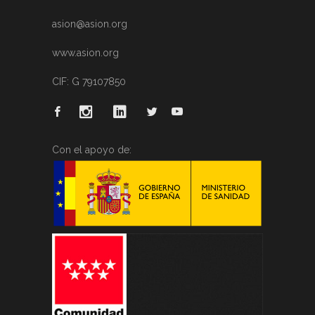
asion@asion.org
www.asion.org
CIF: G 79107850
Con el apoyo de: