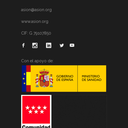
asion@asion.org
www.asion.org
CIF: G 79107850
Con el apoyo de: