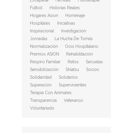
Escapada
Familias
Fisioterapia
Fútbol
Historias Reales
Hogares Asion
Homenaje
Hospitales
Iniciativas
Inspiracional
Investigación
Jornadas
La Hucha De Tomás
Normalización
Ocio Hospitalario
Premios ASION
Rehabilitación
Respiro Familiar
Retos
Secuelas
Sensibilización
Shiatsu
Socios
Solidaridad
Solidarios
Superación
Supervivientes
Terapia Con Animales
Transparencia
Veteranos
Voluntariado