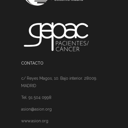
CONTACTO
c/ Reyes Magos, 10. Bajo interior. 28009.
MADRID
Tel. 91 504 0998
asion@asion.org
www.asion.org