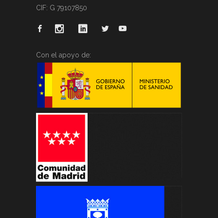
CIF: G 79107850
Con el apoyo de: