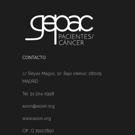
CONTACTO
c/ Reyes Magos, 10. Bajo interior. 28009.
MADRID
Tel. 91 504 0998
asion@asion.org
www.asion.org
CIF: G 79107850