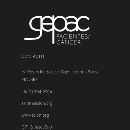
CONTACTO
c/ Reyes Magos, 10. Bajo interior. 28009.
MADRID
Tel. 91 504 0998
asion@asion.org
www.asion.org
CIF: G 79107850