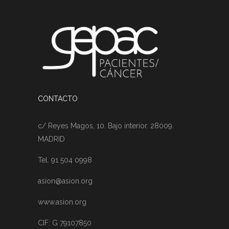
CONTACTO
c/ Reyes Magos, 10. Bajo interior. 28009.
MADRID
Tel. 91 504 0998
asion@asion.org
www.asion.org
CIF: G 79107850