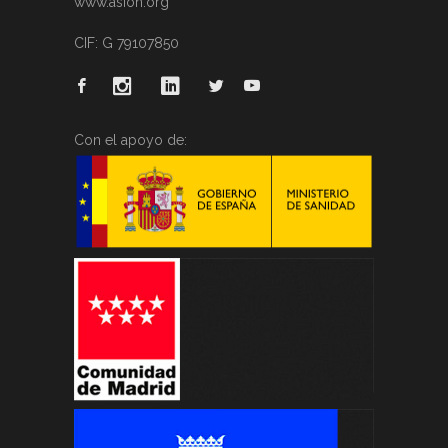
www.asion.org
CIF: G 79107850
Con el apoyo de: