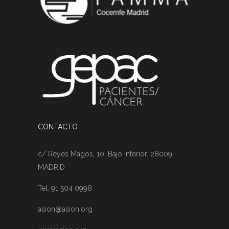
CONTACTO
c/ Reyes Magos, 10. Bajo interior. 28009.
MADRID
Tel. 91 504 0998
asion@asion.org