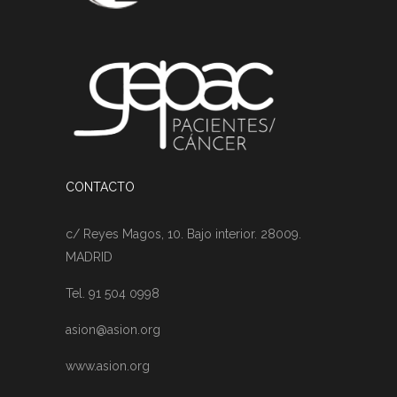
CONTACTO
c/ Reyes Magos, 10. Bajo interior. 28009.
MADRID
Tel. 91 504 0998
asion@asion.org
www.asion.org