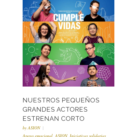
NUESTROS PEQUEÑOS
GRANDES ACTORES
ESTRENAN CORTO
by
ASION
Apoyo emocional
,
ASION
,
Iniciativas solidarias
,