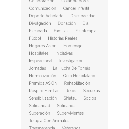
Colaboración
Colaboradores
Comunicación
Cáncer Infantil
Deporte Adaptado
Discapacidad
Divulgación
Donación
Día
Escapada
Familias
Fisioterapia
Fútbol
Historias Reales
Hogares Asion
Homenaje
Hospitales
Iniciativas
Inspiracional
Investigación
Jornadas
La Hucha De Tomás
Normalización
Ocio Hospitalario
Premios ASION
Rehabilitación
Respiro Familiar
Retos
Secuelas
Sensibilización
Shiatsu
Socios
Solidaridad
Solidarios
Superación
Supervivientes
Terapia Con Animales
Transparencia
Veteranos