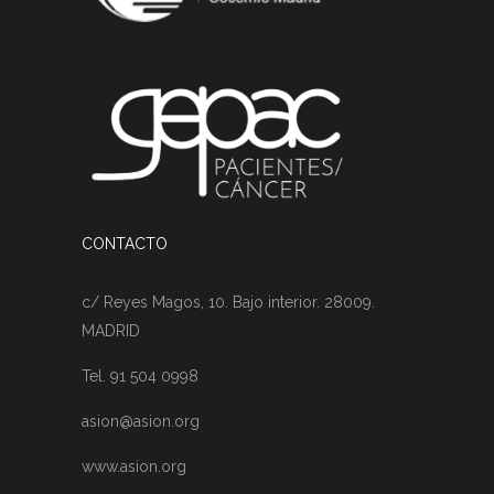
CONTACTO
c/ Reyes Magos, 10. Bajo interior. 28009.
MADRID
Tel. 91 504 0998
asion@asion.org
www.asion.org