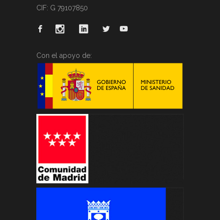
CIF: G 79107850
Con el apoyo de: