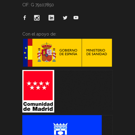
CIF: G 79107850
Con el apoyo de: