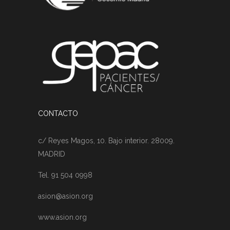
CONTACTO
c/ Reyes Magos, 10. Bajo interior. 28009.
MADRID
Tel. 91 504 0998
asion@asion.org
www.asion.org