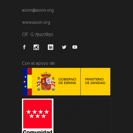
asion@asion.org
www.asion.org
CIF: G 79107850
Con el apoyo de: