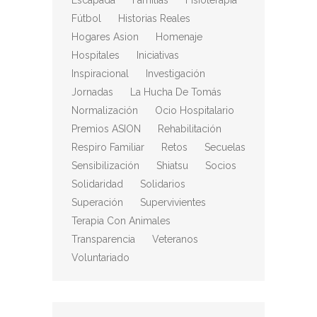
Escapada
Familias
Fisioterapia
Fútbol
Historias Reales
Hogares Asion
Homenaje
Hospitales
Iniciativas
Inspiracional
Investigación
Jornadas
La Hucha De Tomás
Normalización
Ocio Hospitalario
Premios ASION
Rehabilitación
Respiro Familiar
Retos
Secuelas
Sensibilización
Shiatsu
Socios
Solidaridad
Solidarios
Superación
Supervivientes
Terapia Con Animales
Transparencia
Veteranos
Voluntariado