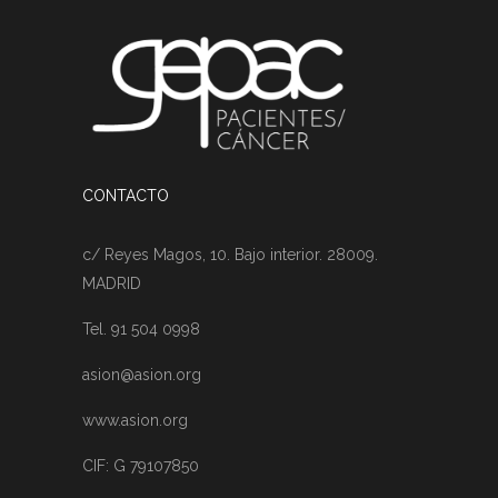
CONTACTO
c/ Reyes Magos, 10. Bajo interior. 28009.
MADRID
Tel. 91 504 0998
asion@asion.org
www.asion.org
CIF: G 79107850