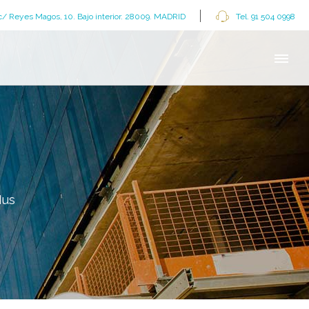
c/ Reyes Magos, 10. Bajo interior. 28009. MADRID
Tel. 91 504 0998
Ius