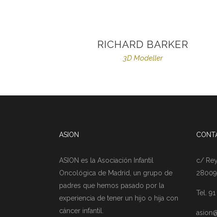
RICHARD BARKER
3D Modeller
ASION
CONT
ASION es la Asociación Infantil
c/ Rey
Oncológica de Madrid, un grupo de
28009
padres que hemos pasado por la
Tel. 9
experiencia de tener un hijo o hija con
cáncer infantil.
asion@