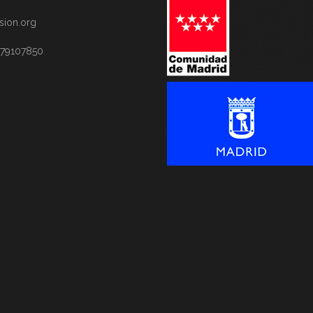
sion.org
 79107850