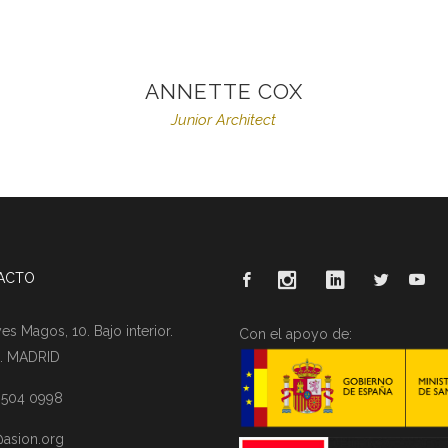
ANNETTE COX
Junior Architect
ACTO
es Magos, 10. Bajo interior.
Con el apoyo de:
. MADRID
1 504 0998
asion.org