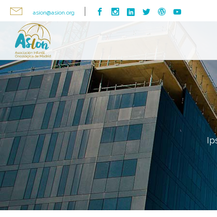
asion@asion.org
Ip