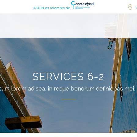
ASION es miembro de
SERVICES 6-2
sum lorem ad sea, in reque bonorum definiebas mei. 