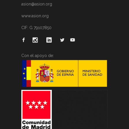
asion@asion.org
www.asion.org
CIF: G 79107850
Con el apoyo de: