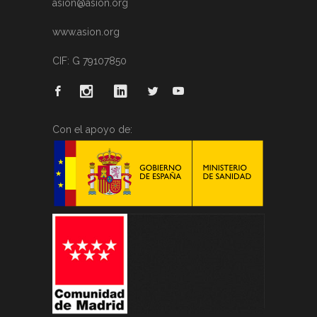
asion@asion.org
www.asion.org
CIF: G 79107850
Con el apoyo de: