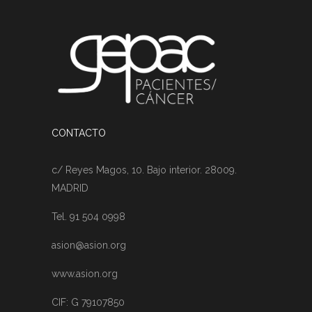
CONTACTO
c/ Reyes Magos, 10. Bajo interior. 28009.
MADRID
Tel. 91 504 0998
asion@asion.org
www.asion.org
CIF: G 79107850