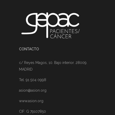
CONTACTO
c/ Reyes Magos, 10. Bajo interior. 28009.
MADRID
Tel. 91 504 0998
asion@asion.org
www.asion.org
CIF: G 79107850