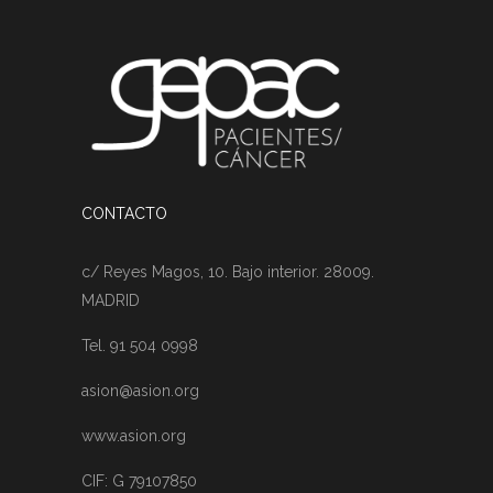
CONTACTO
c/ Reyes Magos, 10. Bajo interior. 28009.
MADRID
Tel. 91 504 0998
asion@asion.org
www.asion.org
CIF: G 79107850