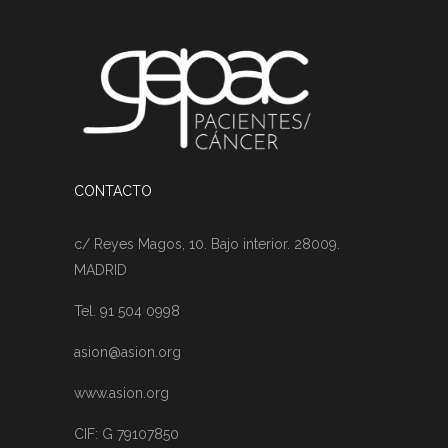
CONTACTO
c/ Reyes Magos, 10. Bajo interior. 28009.
MADRID
Tel. 91 504 0998
asion@asion.org
www.asion.org
CIF: G 79107850