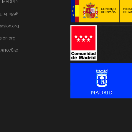
. MADRID
1 504 0998
asion.org
sion.org
 79107850