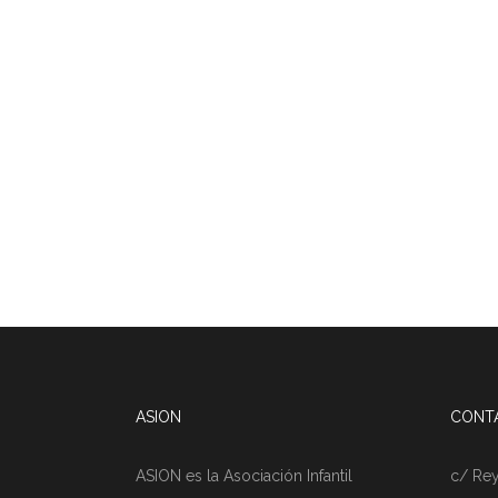
ASION
CONT
ASION es la Asociación Infantil
c/ Rey