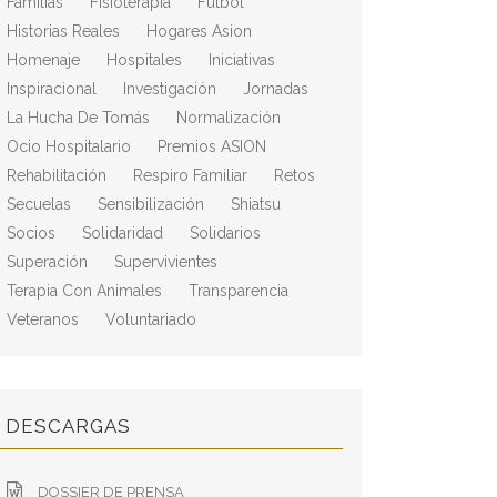
Familias
Fisioterapia
Fútbol
Historias Reales
Hogares Asion
Homenaje
Hospitales
Iniciativas
Inspiracional
Investigación
Jornadas
La Hucha De Tomás
Normalización
Ocio Hospitalario
Premios ASION
Rehabilitación
Respiro Familiar
Retos
Secuelas
Sensibilización
Shiatsu
Socios
Solidaridad
Solidarios
Superación
Supervivientes
Terapia Con Animales
Transparencia
Veteranos
Voluntariado
DESCARGAS
DOSSIER DE PRENSA