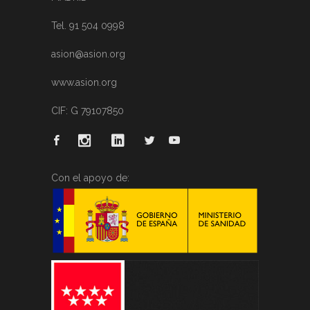
Tel. 91 504 0998
asion@asion.org
www.asion.org
CIF: G 79107850
Con el apoyo de: