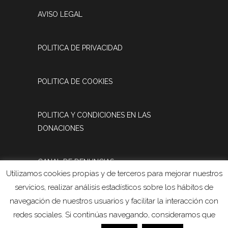
AVISO LEGAL
POLITICA DE PRIVACIDAD
POLITICA DE COOKIES
POLITICA Y CONDICIONES EN LAS
DONACIONES
CANAL DE DENUNCIAS
Utilizamos cookies propias y de terceros para mejorar nuestros
servicios, realizar análisis estadísticos sobre los hábitos de
REGISTRO DE ACTIVIDADES DE
navegación de nuestros usuarios y facilitar la interacción con
TRATAMIENTO
redes sociales. Si continúas navegando, consideramos que