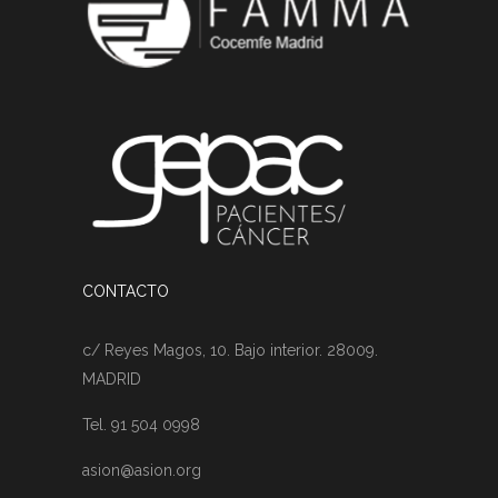
CONTACTO
c/ Reyes Magos, 10. Bajo interior. 28009.
MADRID
Tel. 91 504 0998
asion@asion.org