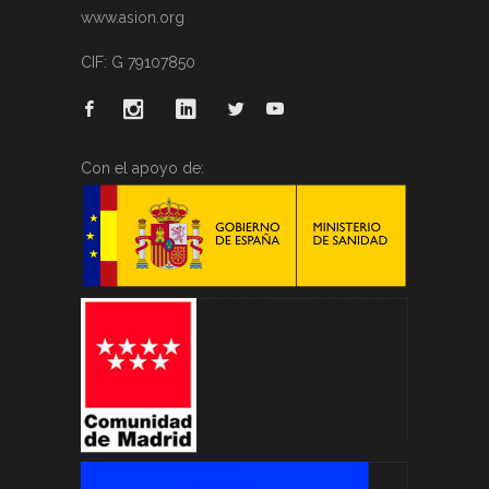
www.asion.org
CIF: G 79107850
Con el apoyo de: