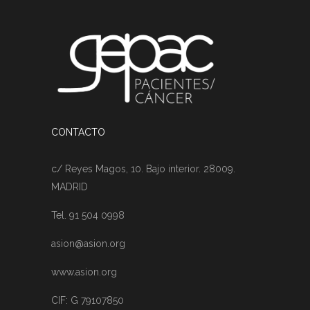
CONTACTO
c/ Reyes Magos, 10. Bajo interior. 28009.
MADRID
Tel. 91 504 0998
asion@asion.org
www.asion.org
CIF: G 79107850