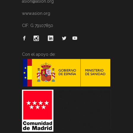
asion@asion.org
www.asion.org
CIF: G 79107850
Con el apoyo de: