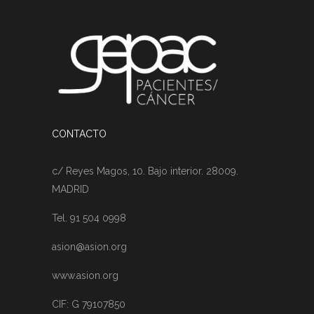
CONTACTO
c/ Reyes Magos, 10. Bajo interior. 28009.
MADRID
Tel. 91 504 0998
asion@asion.org
www.asion.org
CIF: G 79107850