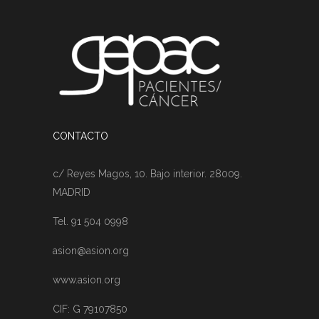
CONTACTO
c/ Reyes Magos, 10. Bajo interior. 28009.
MADRID
Tel. 91 504 0998
asion@asion.org
www.asion.org
CIF: G 79107850