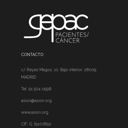
CONTACTO
c/ Reyes Magos, 10. Bajo interior. 28009.
MADRID
Tel. 91 504 0998
asion@asion.org
www.asion.org
CIF: G 79107850