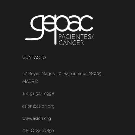
CONTACTO
c/ Reyes Magos, 10. Bajo interior. 28009.
MADRID
Tel. 91 504 0998
asion@asion.org
www.asion.org
CIF: G 79107850