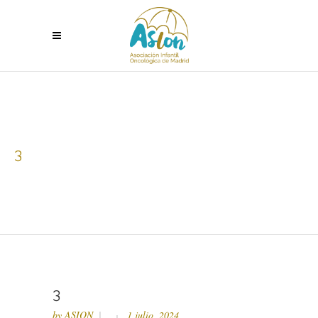
3
3
by
ASION
1 julio, 2024