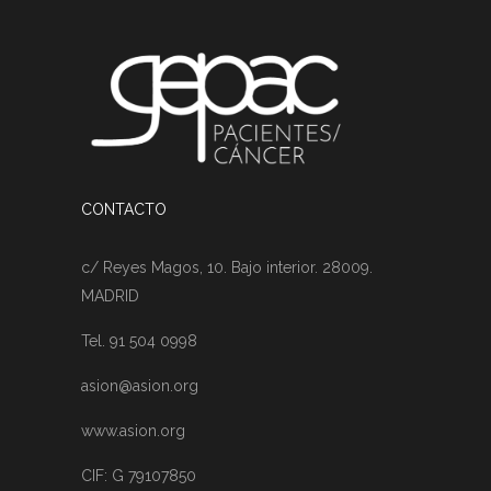
CONTACTO
c/ Reyes Magos, 10. Bajo interior. 28009.
MADRID
Tel. 91 504 0998
asion@asion.org
www.asion.org
CIF: G 79107850