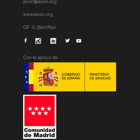
asion@asion.org
www.asion.org
CIF: G 79107850
Con el apoyo de: