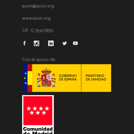
asion@asion.org
www.asion.org
CIF: G 79107850
Con el apoyo de: