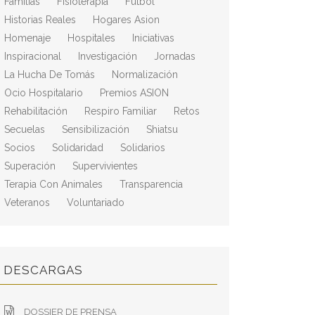
Familias
Fisioterapia
Fútbol
Historias Reales
Hogares Asion
Homenaje
Hospitales
Iniciativas
Inspiracional
Investigación
Jornadas
La Hucha De Tomás
Normalización
Ocio Hospitalario
Premios ASION
Rehabilitación
Respiro Familiar
Retos
Secuelas
Sensibilización
Shiatsu
Socios
Solidaridad
Solidarios
Superación
Supervivientes
Terapia Con Animales
Transparencia
Veteranos
Voluntariado
DESCARGAS
DOSSIER DE PRENSA