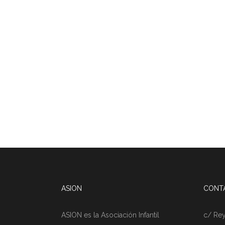
ASION
CONT
ASION es la Asociación Infantil
c/ Rey