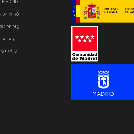
. MADRID
1 504 0998
asion.org
sion.org
 79107850