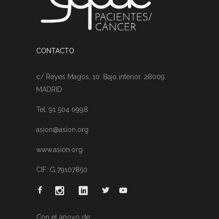
CONTACTO
c/ Reyes Magos, 10. Bajo interior. 28009.
MADRID
Tel. 91 504 0998
asion@asion.org
www.asion.org
CIF: G 79107850
Con el apoyo de: